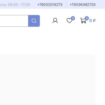
ты: 09:00 - 17:00
+78002019273
+79036982729
0
0
0 ₽