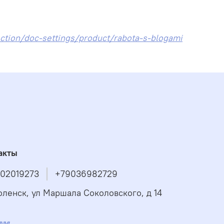
ection/doc-settings/product/rabota-s-blogami
акты
02019273
+79036982729
оленск, ул Маршала Соколовского, д 14