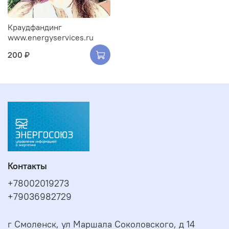
Краудфандинг
www.energyservices.ru
200 ₽
Контакты
+78002019273
+79036982729
г Смоленск, ул Маршала Соколовского, д 14