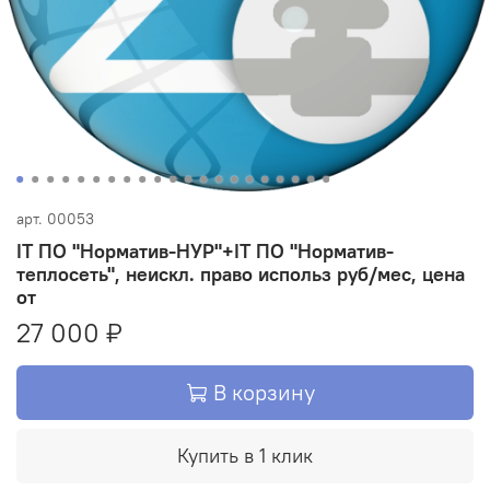
арт.
00053
IT ПО "Норматив-НУР"+IT ПО "Норматив-
теплосеть", неискл. право использ руб/мес, цена
от
27 000 ₽
В корзину
Купить в 1 клик