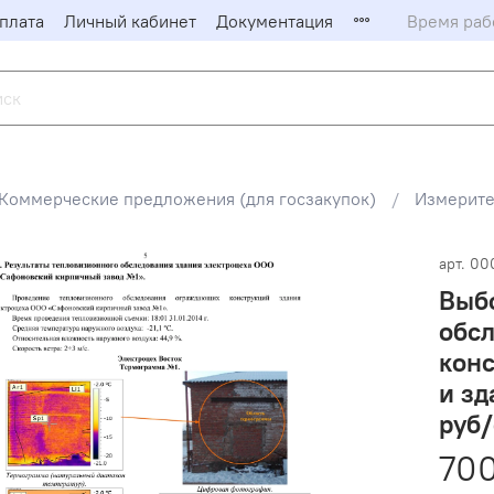
плата
Личный кабинет
Документация
Время рабо
Коммерческие предложения (для госзакупок)
Измерите
арт.
00
Выб
обс
кон
и з
руб
700