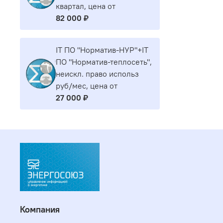
квартал, цена от
82 000 ₽
IT ПО "Норматив-НУР"+IT
ПО "Норматив-теплосеть",
неискл. право использ
руб/мес, цена от
27 000 ₽
Компания