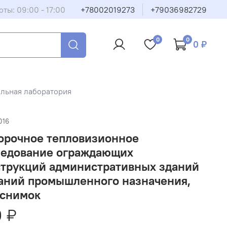
ты: 09:00 - 17:00
+78002019273
+79036982729
0
0
0 ₽
льная лаборатория
016
орочное тепловизионное
ледование ограждающих
струкций административных зданий
даний промышленного назначения,
/снимок
 ₽