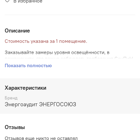
В избранное
Описание
Стоимость указана за 1 помещение.
Заказывайте замеры уровня освещённости, в
помещениях, где важно соблюдать требования СанПиН
- при работе с детьми, в социальной сфере, в бизнесе.
Показать полностью
Краткое
описание,
Ваша польза
Наименование
Результат
Характеристики
срок оказания
гарантии
услуги
Бренд
Протокол
Энергоаудит ЭНЕРГОСОЮЗ
Замеры
Возможност
замеров:
СВЕТ
уровня
квалифицир
освещенности
Уровня
проводить
Высокая
помещений и
освещенности
мероприяти
Отзывы
точность
анализ
с выдачей
замене
обследований
соответствия
Отзывов еще никто не оставлял
заключения о
существующ