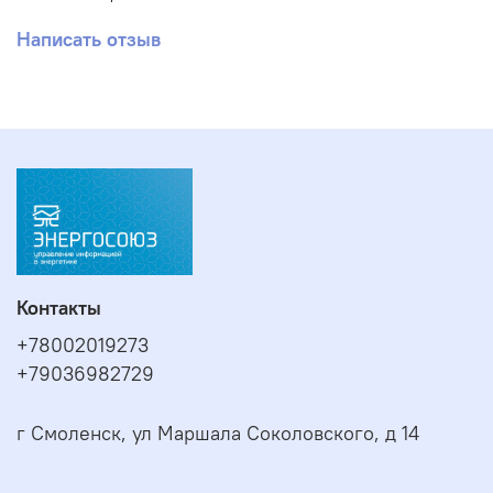
Обследование с
действующим
соответствии
освещения.
использованием
СНиПам.
Написать отзыв
действующим
люксметра
Гарантия 1 г
СНиПам.
От 1 часа.
Контакты
+78002019273
+79036982729
г Смоленск, ул Маршала Соколовского, д 14